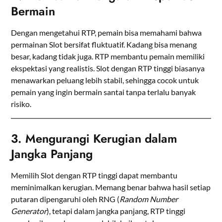
Bermain
Dengan mengetahui RTP, pemain bisa memahami bahwa
permainan Slot bersifat fluktuatif. Kadang bisa menang
besar, kadang tidak juga. RTP membantu pemain memiliki
ekspektasi yang realistis. Slot dengan RTP tinggi biasanya
menawarkan peluang lebih stabil, sehingga cocok untuk
pemain yang ingin bermain santai tanpa terlalu banyak
risiko.
3. Mengurangi Kerugian dalam
Jangka Panjang
Memilih Slot dengan RTP tinggi dapat membantu
meminimalkan kerugian. Memang benar bahwa hasil setiap
putaran dipengaruhi oleh RNG (
Random Number
Generator
), tetapi dalam jangka panjang, RTP tinggi