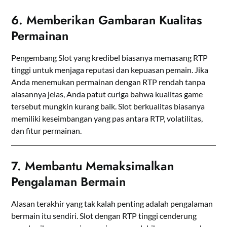
6. Memberikan Gambaran Kualitas
Permainan
Pengembang Slot yang kredibel biasanya memasang RTP
tinggi untuk menjaga reputasi dan kepuasan pemain. Jika
Anda menemukan permainan dengan RTP rendah tanpa
alasannya jelas, Anda patut curiga bahwa kualitas game
tersebut mungkin kurang baik. Slot berkualitas biasanya
memiliki keseimbangan yang pas antara RTP, volatilitas,
dan fitur permainan.
7. Membantu Memaksimalkan
Pengalaman Bermain
Alasan terakhir yang tak kalah penting adalah pengalaman
bermain itu sendiri. Slot dengan RTP tinggi cenderung