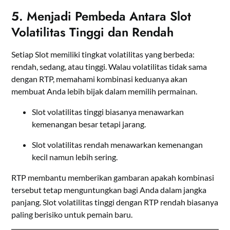
5. Menjadi Pembeda Antara Slot
Volatilitas Tinggi dan Rendah
Setiap Slot memiliki tingkat volatilitas yang berbeda:
rendah, sedang, atau tinggi. Walau volatilitas tidak sama
dengan RTP, memahami kombinasi keduanya akan
membuat Anda lebih bijak dalam memilih permainan.
Slot volatilitas tinggi biasanya menawarkan
kemenangan besar tetapi jarang.
Slot volatilitas rendah menawarkan kemenangan
kecil namun lebih sering.
RTP membantu memberikan gambaran apakah kombinasi
tersebut tetap menguntungkan bagi Anda dalam jangka
panjang. Slot volatilitas tinggi dengan RTP rendah biasanya
paling berisiko untuk pemain baru.