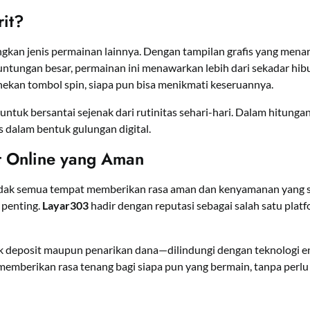
rit?
dingkan jenis permainan lainnya. Dengan tampilan grafis yang mena
tungan besar, permainan ini menawarkan lebih dari sekadar hiburan
an tombol spin, siapa pun bisa menikmati keseruannya.
tuk bersantai sejenak dari rutinitas sehari-hari. Dalam hitungan 
s dalam bentuk gulungan digital.
t Online yang Aman
tidak semua tempat memberikan rasa aman dan kenyamanan yang se
 penting.
Layar303
hadir dengan reputasi sebagai salah satu pl
k deposit maupun penarikan dana—dilindungi dengan teknologi enk
ni memberikan rasa tenang bagi siapa pun yang bermain, tanpa per