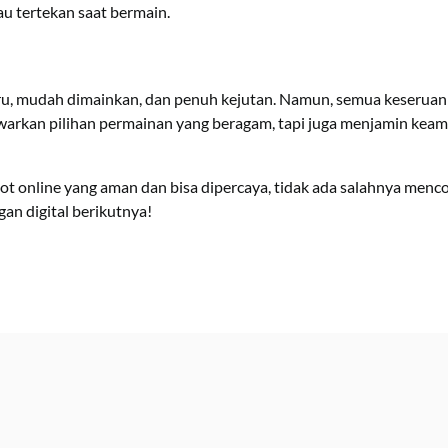
au tertekan saat bermain.
seru, mudah dimainkan, dan penuh kejutan. Namun, semua keseruan 
rkan pilihan permainan yang beragam, tapi juga menjamin kea
lot online yang aman dan bisa dipercaya, tidak ada salahnya menc
an digital berikutnya!