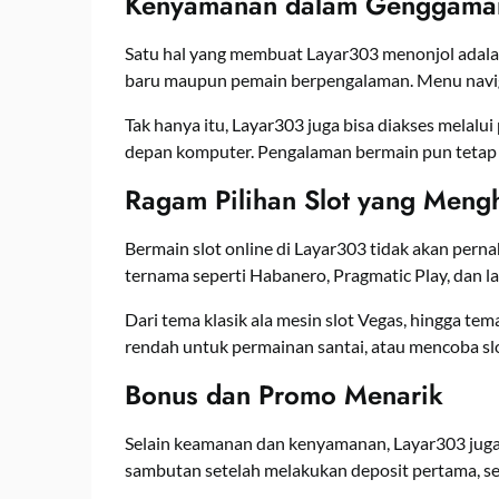
Kenyamanan dalam Genggama
Satu hal yang membuat Layar303 menonjol adalah
baru maupun pemain berpengalaman. Menu navigas
Tak hanya itu, Layar303 juga bisa diakses melalui
depan komputer. Pengalaman bermain pun tetap la
Ragam Pilihan Slot yang Meng
Bermain slot online di Layar303 tidak akan per
ternama seperti Habanero, Pragmatic Play, dan la
Dari tema klasik ala mesin slot Vegas, hingga te
rendah untuk permainan santai, atau mencoba sl
Bonus dan Promo Menarik
Selain keamanan dan kenyamanan, Layar303 jug
sambutan setelah melakukan deposit pertama, se