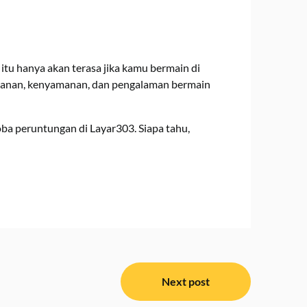
itu hanya akan terasa jika kamu bermain di
manan, kenyamanan, dan pengalaman bermain
oba peruntungan di Layar303. Siapa tahu,
Next post