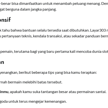
r-benar bisa dimanfaatkan untuk menambah peluang menang. Deng
gat berguna dalam jangka panjang.
nsif
uk tahu bahwa bantuan selalu tersedia saat dibutuhkan. Layar303 
 pertanyaan teknis, kendala transaksi, atau sekadar panduan be
 pemain, terutama bagi yang baru pertama kali mencoba dunia slot
an
enangkan, berikut beberapa tips yang bisa kamu terapkan:
rnah bermain melebihi batas tersebut.
ainmu
, apakah kamu suka tantangan besar atau permainan santai.
ergoda untuk terus mengejar kemenangan.