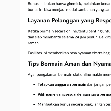
Bonus ini bukan hanya gimmick, melainkan bena
bonus ini bisa menjadi modal tambahan yang san
Layanan Pelanggan yang Respo
Ketika bermain secara online, tentu penting unt
dan siap membantu selama 24 jam penuh. Baik itu
ramah.
Fasilitas ini memberikan rasa nyaman ekstra bagi
Tips Bermain Aman dan Nyam
Agar pengalaman bermain slot online makin meny
Tetapkan anggaran bermain
dan jangan pe
Pilih game yang sesuai dengan gaya berm
Manfaatkan bonus secara bijak
, jangan t