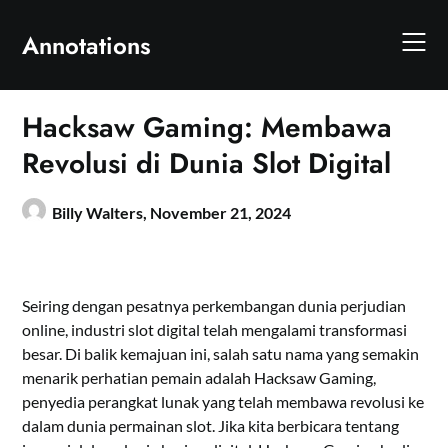
Skip
to
Annotations
content
Hacksaw Gaming: Membawa
Revolusi di Dunia Slot Digital
Billy Walters,
November 21, 2024
Seiring dengan pesatnya perkembangan dunia perjudian
online, industri slot digital telah mengalami transformasi
besar. Di balik kemajuan ini, salah satu nama yang semakin
menarik perhatian pemain adalah Hacksaw Gaming,
penyedia perangkat lunak yang telah membawa revolusi ke
dalam dunia permainan slot. Jika kita berbicara tentang