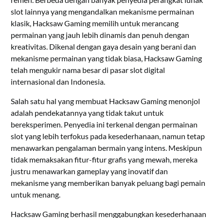
slot lainnya yang mengandalkan mekanisme permainan
klasik, Hacksaw Gaming memilih untuk merancang
permainan yang jauh lebih dinamis dan penuh dengan
kreativitas. Dikenal dengan gaya desain yang berani dan
mekanisme permainan yang tidak biasa, Hacksaw Gaming
telah mengukir nama besar di pasar slot digital
internasional dan Indonesia.
Salah satu hal yang membuat Hacksaw Gaming menonjol
adalah pendekatannya yang tidak takut untuk
bereksperimen. Penyedia ini terkenal dengan permainan
slot yang lebih terfokus pada kesederhanaan, namun tetap
menawarkan pengalaman bermain yang intens. Meskipun
tidak memaksakan fitur-fitur grafis yang mewah, mereka
justru menawarkan gameplay yang inovatif dan
mekanisme yang memberikan banyak peluang bagi pemain
untuk menang.
Hacksaw Gaming berhasil menggabungkan kesederhanaan