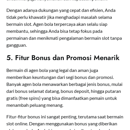
Dengan adanya dukungan yang cepat dan efisien, Anda
tidak perlu khawatir jika menghadapi masalah selama
bermain slot. Agen bola terpercaya akan selalu siap
membantu, sehingga Anda bisa tetap fokus pada
permainan dan menikmati pengalaman bermain slot tanpa
gangguan.
5. Fitur Bonus dan Promosi Menarik
Bermain di agen bola yang legal dan aman juga
memberikan keuntungan dari segi bonus dan promosi.
Banyak agen bola menawarkan berbagai jenis bonus, mulai
dari bonus selamat datang, bonus deposit, hingga putaran
gratis (free spins) yang bisa dimanfaatkan pemain untuk
menambah peluang menang.
Fitur-fitur bonus ini sangat penting, terutama saat bermain
slot online. Dengan menggunakan bonus yang diberikan