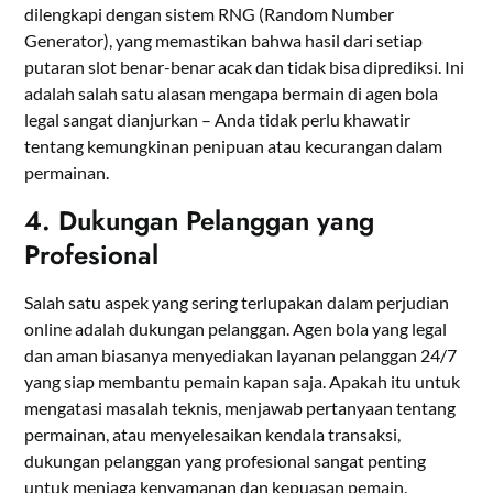
dilengkapi dengan sistem RNG (Random Number
Generator), yang memastikan bahwa hasil dari setiap
putaran slot benar-benar acak dan tidak bisa diprediksi. Ini
adalah salah satu alasan mengapa bermain di agen bola
legal sangat dianjurkan – Anda tidak perlu khawatir
tentang kemungkinan penipuan atau kecurangan dalam
permainan.
4. Dukungan Pelanggan yang
Profesional
Salah satu aspek yang sering terlupakan dalam perjudian
online adalah dukungan pelanggan. Agen bola yang legal
dan aman biasanya menyediakan layanan pelanggan 24/7
yang siap membantu pemain kapan saja. Apakah itu untuk
mengatasi masalah teknis, menjawab pertanyaan tentang
permainan, atau menyelesaikan kendala transaksi,
dukungan pelanggan yang profesional sangat penting
untuk menjaga kenyamanan dan kepuasan pemain.