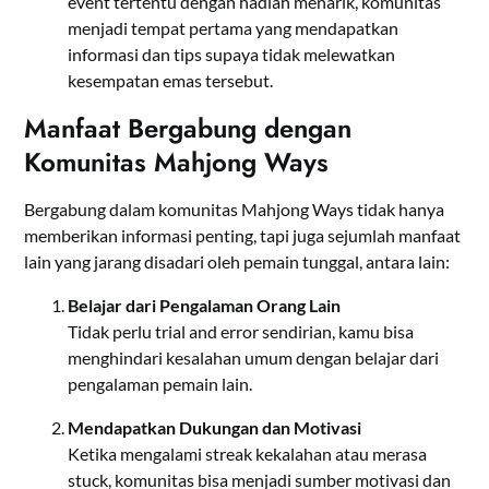
event tertentu dengan hadiah menarik, komunitas
menjadi tempat pertama yang mendapatkan
informasi dan tips supaya tidak melewatkan
kesempatan emas tersebut.
Manfaat Bergabung dengan
Komunitas Mahjong Ways
Bergabung dalam komunitas Mahjong Ways tidak hanya
memberikan informasi penting, tapi juga sejumlah manfaat
lain yang jarang disadari oleh pemain tunggal, antara lain:
Belajar dari Pengalaman Orang Lain
Tidak perlu trial and error sendirian, kamu bisa
menghindari kesalahan umum dengan belajar dari
pengalaman pemain lain.
Mendapatkan Dukungan dan Motivasi
Ketika mengalami streak kekalahan atau merasa
stuck, komunitas bisa menjadi sumber motivasi dan