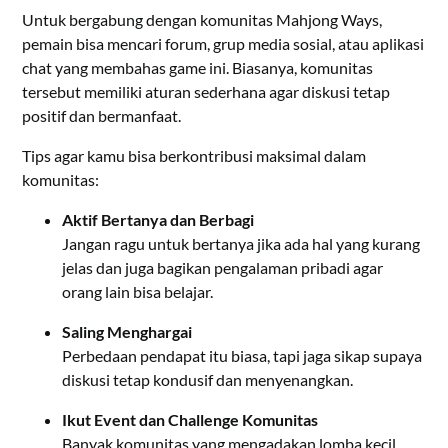
Untuk bergabung dengan komunitas Mahjong Ways,
pemain bisa mencari forum, grup media sosial, atau aplikasi
chat yang membahas game ini. Biasanya, komunitas
tersebut memiliki aturan sederhana agar diskusi tetap
positif dan bermanfaat.
Tips agar kamu bisa berkontribusi maksimal dalam
komunitas:
Aktif Bertanya dan Berbagi
Jangan ragu untuk bertanya jika ada hal yang kurang
jelas dan juga bagikan pengalaman pribadi agar
orang lain bisa belajar.
Saling Menghargai
Perbedaan pendapat itu biasa, tapi jaga sikap supaya
diskusi tetap kondusif dan menyenangkan.
Ikut Event dan Challenge Komunitas
Banyak komunitas yang mengadakan lomba kecil