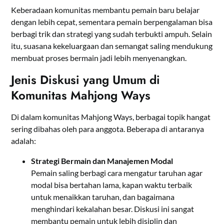
Keberadaan komunitas membantu pemain baru belajar
dengan lebih cepat, sementara pemain berpengalaman bisa
berbagi trik dan strategi yang sudah terbukti ampuh. Selain
itu, suasana kekeluargaan dan semangat saling mendukung
membuat proses bermain jadi lebih menyenangkan.
Jenis Diskusi yang Umum di
Komunitas Mahjong Ways
Di dalam komunitas Mahjong Ways, berbagai topik hangat
sering dibahas oleh para anggota. Beberapa di antaranya
adalah:
Strategi Bermain dan Manajemen Modal
Pemain saling berbagi cara mengatur taruhan agar
modal bisa bertahan lama, kapan waktu terbaik
untuk menaikkan taruhan, dan bagaimana
menghindari kekalahan besar. Diskusi ini sangat
membantu pemain untuk lebih disiplin dan