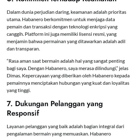
Dalam dunia perjudian daring, keamanan adalah prioritas
utama. Habanero berkomitmen untuk menjaga data
pemain dan transaksi dengan teknologi enkripsi yang
canggih. Platform ini juga memiliki lisensi resmi, yang
menjamin bahwa permainan yang ditawarkan adalah adil
dan transparan.
“Rasa aman saat bermain adalah hal yang sangat penting
bagi saya. Dengan Habanero, saya merasa dilindungi,” jelas
Dimas. Kepercayaan yang diberikan oleh Habanero kepada
pemainnya menciptakan hubungan yang kuat dan loyalitas
yang tinggi.
7. Dukungan Pelanggan yang
Responsif
Layanan pelanggan yang baik adalah bagian integral dari
pengalaman bermain yang memuaskan. Habanero