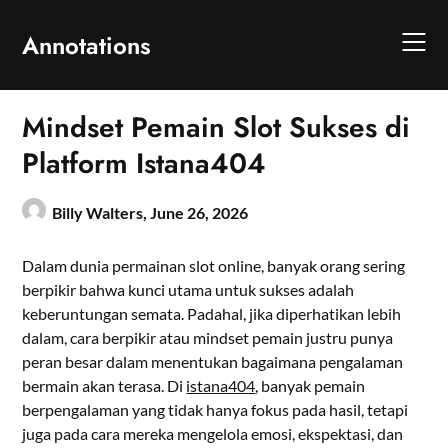
Skip
to
Annotations
content
Mindset Pemain Slot Sukses di
Platform Istana404
Billy Walters,
June 26, 2026
Dalam dunia permainan slot online, banyak orang sering
berpikir bahwa kunci utama untuk sukses adalah
keberuntungan semata. Padahal, jika diperhatikan lebih
dalam, cara berpikir atau mindset pemain justru punya
peran besar dalam menentukan bagaimana pengalaman
bermain akan terasa. Di
istana404
, banyak pemain
berpengalaman yang tidak hanya fokus pada hasil, tetapi
juga pada cara mereka mengelola emosi, ekspektasi, dan