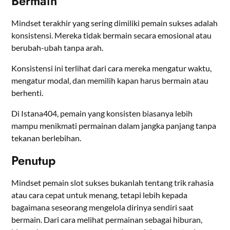
Bermain
Mindset terakhir yang sering dimiliki pemain sukses adalah
konsistensi. Mereka tidak bermain secara emosional atau
berubah-ubah tanpa arah.
Konsistensi ini terlihat dari cara mereka mengatur waktu,
mengatur modal, dan memilih kapan harus bermain atau
berhenti.
Di Istana404, pemain yang konsisten biasanya lebih
mampu menikmati permainan dalam jangka panjang tanpa
tekanan berlebihan.
Penutup
Mindset pemain slot sukses bukanlah tentang trik rahasia
atau cara cepat untuk menang, tetapi lebih kepada
bagaimana seseorang mengelola dirinya sendiri saat
bermain. Dari cara melihat permainan sebagai hiburan,