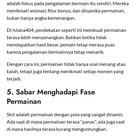
adalah fokus pada pengalaman bermain itu sendiri. Mereka
menikmati animasi, fitur bonus, dan dinamika permainan,
bukan hanya angka kemenangan.
Di Istana404, pendekatan seperti ini membuat permainan
terasa lebih menyenangkan. Bahkan ketika tidak
mendapatkan hasil besar, pemain tetap merasa puas
karena pengalaman bermainnya tetap menarik.
Dengan cara ini, permainan tidak hanya soal menang atau
kalah, tetapi juga tentang menikmati setiap momen yang
terjadi.
5. Sabar Menghadapi Fase
Permainan
Slot adalah permainan dengan pola yang sangat dinamis.
Ada saat di mana permainan terasa “panas”, ada juga saat
di mana hasilnya terasa kurang menguntungkan.