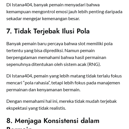
Di Istana404, banyak pemain menyadari bahwa
kemampuan mengontrol emosi jauh lebih penting daripada
sekadar mengejar kemenangan besar.
7. Tidak Terjebak Ilusi Pola
Banyak pemain baru percaya bahwa slot memiliki pola
tertentu yang bisa diprediksi. Namun pemain
berpengalaman memahami bahwa hasil permainan
sepenuhnya ditentukan oleh sistem acak (RNG).
Di Istana404, pemain yang lebih matang tidak terlalu fokus
mencari “pola rahasia”, tetapi lebih fokus pada manajemen
permainan dan kenyamanan bermain.
Dengan memahami hal ini, mereka tidak mudah terjebak
ekspektasi yang tidak realistis.
8. Menjaga Konsistensi dalam