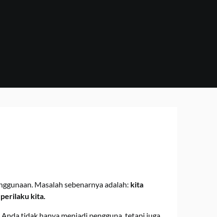
 penggunaan. Masalah sebenarnya adalah:
kita
erilaku kita.
Anda tidak hanya menjadi pengguna, tetapi juga