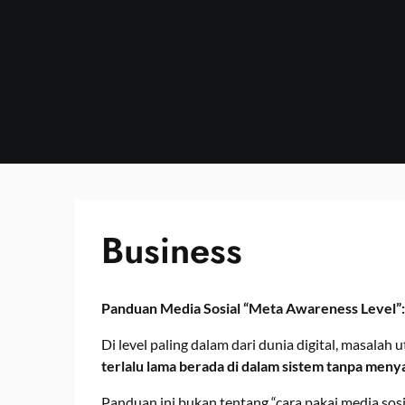
Skip
to
content
Business
Panduan Media Sosial “Meta Awareness Level”
Di level paling dalam dari dunia digital, masal
terlalu lama berada di dalam sistem tanpa meny
Panduan ini bukan tentang “cara pakai media sosia