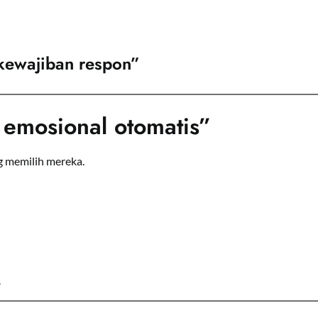
 kewajiban respon”
 emosional otomatis”
 memilih mereka.
.