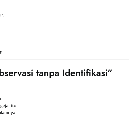
r.
ng
servasi tanpa Identifikasi”
u
ejar itu
dalamnya