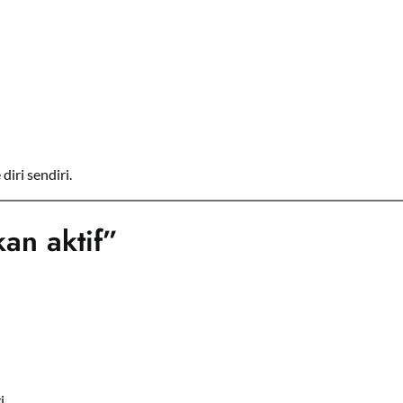
iri sendiri.
kan aktif”
i.