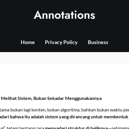
Annotations
Home
Privacy Policy
Business
: Melihat Sistem, Bukan Sekadar Menggunakannya
ah utama bukan lagi konten, bukan algoritma, bahkan bukan waktu
adari bahwa itu adalah sistem yang dirancang untuk membentuk p
l”, tetapi tentang cara
menyadari struktur di baliknya
—sehingga 