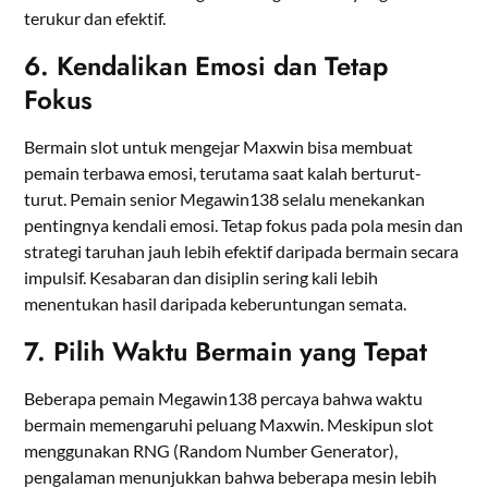
terukur dan efektif.
6. Kendalikan Emosi dan Tetap
Fokus
Bermain slot untuk mengejar Maxwin bisa membuat
pemain terbawa emosi, terutama saat kalah berturut-
turut. Pemain senior Megawin138 selalu menekankan
pentingnya kendali emosi. Tetap fokus pada pola mesin dan
strategi taruhan jauh lebih efektif daripada bermain secara
impulsif. Kesabaran dan disiplin sering kali lebih
menentukan hasil daripada keberuntungan semata.
7. Pilih Waktu Bermain yang Tepat
Beberapa pemain Megawin138 percaya bahwa waktu
bermain memengaruhi peluang Maxwin. Meskipun slot
menggunakan RNG (Random Number Generator),
pengalaman menunjukkan bahwa beberapa mesin lebih