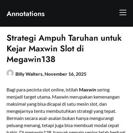
Skip
to
Annotations
content
Strategi Ampuh Taruhan untuk
Kejar Maxwin Slot di
Megawin138
Billy Walters,
November 16, 2025
Bagi para pecinta slot online, istilah
Maxwin
sering
menjadi target utama. Maxwin merupakan kemenangan
maksimal yang bisa dicapai di satu mesin slot, dan
mengejarnya tentu membutuhkan strategi yang tepat.
Bermain secara asal-asalan bukan hanya mengurangi
peluang menang, tetapi juga bisa membuat modal cepat
habis. Di
megawin138
, banyak pemain senior telah berbagi