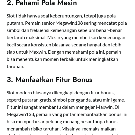
2. Pahami Pola Mesin
Slot tidak hanya soal keberuntungan, tetapi juga pola
putaran. Pemain senior Megawin138 sering mencatat pola
simbol dan frekuensi kemenangan sebelum benar-benar
bertaruh maksimal. Mesin yang memberikan kemenangan
kecil secara konsisten biasanya sedang hangat dan lebih
siap untuk Maxwin. Dengan memahami pola ini, pemain
bisa menentukan momen terbaik untuk meningkatkan
taruhan.
3. Manfaatkan Fitur Bonus
Slot modern biasanya dilengkapi dengan fitur bonus,
seperti putaran gratis, simbol pengganda, atau mini game.
Fitur ini sangat membantu dalam mengejar Maxwin. Di
Megawin138, pemain yang pintar memanfaatkan bonus ini
bisa memperbesar peluang menang besar tanpa harus
menambah risiko taruhan. Misalnya, memaksimalkan